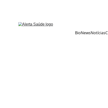
BioNews
Notícias
C