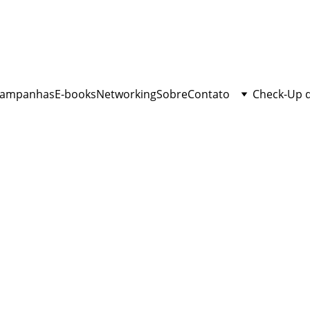
ampanhas
E-books
Networking
Sobre
Contato
Check-Up 