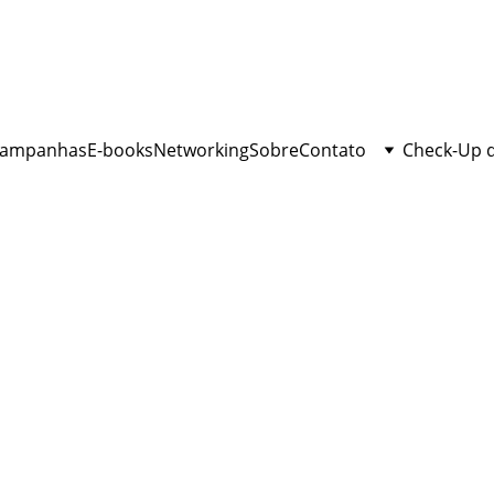
ampanhas
E-books
Networking
Sobre
Contato
Check-Up 