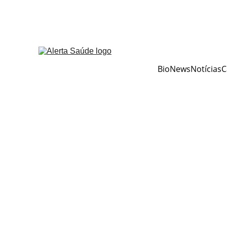
BioNews
Notícias
C