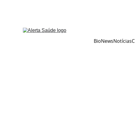
BioNews
Notícias
C