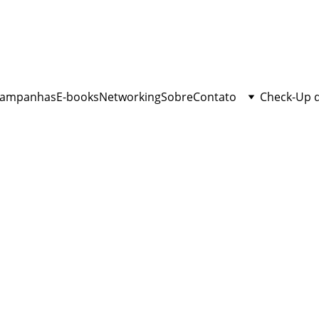
ampanhas
E-books
Networking
Sobre
Contato
Check-Up 