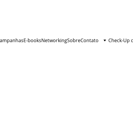
ampanhas
E-books
Networking
Sobre
Contato
Check-Up 