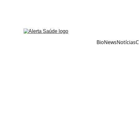
BioNews
Notícias
C