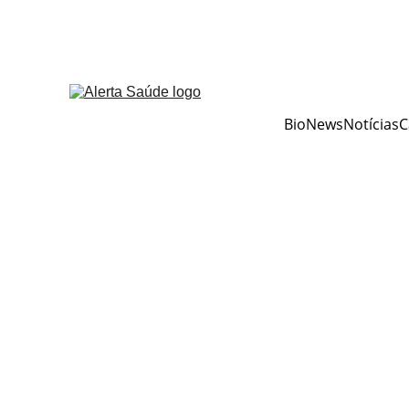
BioNews
Notícias
C