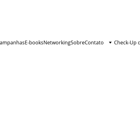
ampanhas
E-books
Networking
Sobre
Contato
Check-Up 