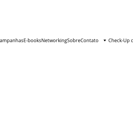
ampanhas
E-books
Networking
Sobre
Contato
Check-Up 