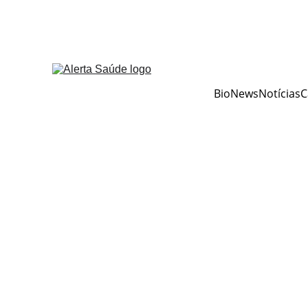
BioNews
Notícias
C