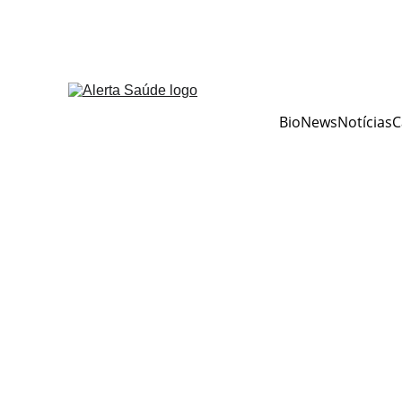
BioNews
Notícias
C