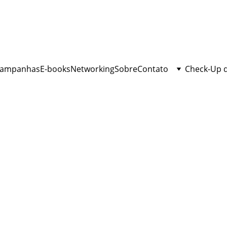
ampanhas
E-books
Networking
Sobre
Contato
Check-Up 