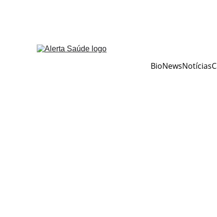
BioNews
Notícias
C