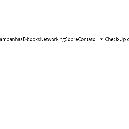
ampanhas
E-books
Networking
Sobre
Contato
Check-Up 