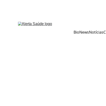
BioNews
Notícias
C