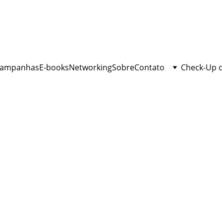
ampanhas
E-books
Networking
Sobre
Contato
Check-Up 