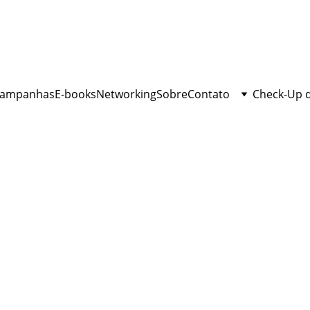
ampanhas
E-books
Networking
Sobre
Contato
Check-Up 