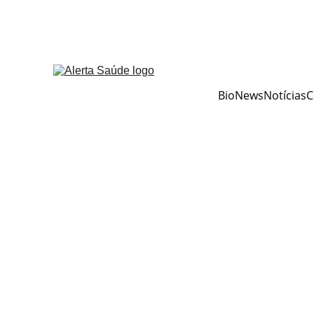
BioNews
Notícias
C